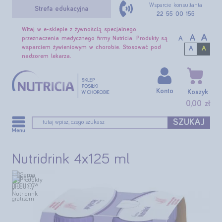
Wsparcie konsultanta
Strefa edukacyjna
22 55 00 155
Witaj w e-sklepie z żywnością specjalnego
A
A
A
przeznaczenia medycznego firmy Nutricia. Produkty są
wsparciem żywieniowym w chorobie. Stosować pod
A
A
nadzorem lekarza.
Konto
Koszyk
0,00 zł
SZUKAJ
Nutridrink 4x125 ml