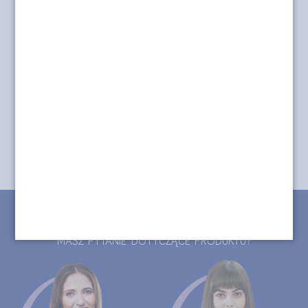
Nutridrink smak czekoladowy -
pobierz etykietę
produktu (pdf, 867 kB)
Nutridrink smak waniliowy -
pobierz etykietę
produktu (pdf, 246 kB)
Nutridrink smak owoców leśnych -
pobierz etykietę
produktu (pdf, 680 kB)
Nutridrink smak neutralny -
pobierz etykietę
produktu (pdf, 640 kB)
CHCESZ ZŁOŻYĆ ZAMÓWIENIE TELEFONICZNE?
MASZ PYTANIE DOTYCZĄCE PRODUKTU?