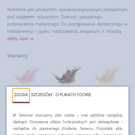
Nutridrink jest produktem wysokoenergetycznym, kompletnym
pod względem odżywczym. Żywność specjalnego
przeznaczenia medycznego. Do postępowania dietetycznego w
niedożywieniu i ryzyku niedożywienia związanym z chorobą.
pełny opis >>
Warianty:
ZGODA
SZCZEGÓŁY
O PLIKACH COOKIE
W Serwisie stosujemy pliki cookie i inne podobne narzędzia
śledzące. Stosowanie plików funkcjonalnych jest obowiązkowe i
niezbędne do poprawnego działania Serwisu. Pozostałe pliki