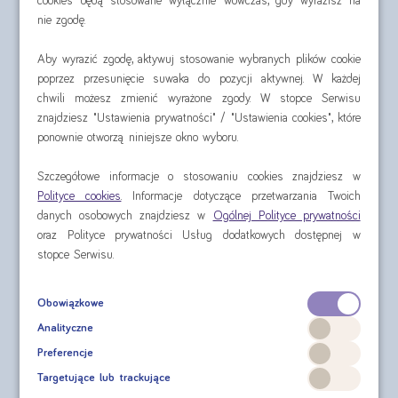
cookies będą stosowane wyłącznie wówczas, gdy wyrazisz na
nie zgodę.
Wybierz zestaw, a my wyślemy go
Darmową
Dostawą
Aby wyrazić zgodę, aktywuj stosowanie wybranych plików cookie
poprzez przesunięcie suwaka do pozycji aktywnej. W każdej
chwili możesz zmienić wyrażone zgody. W stopce Serwisu
Nutridrink zestaw na
77,84 zł
znajdziesz "Ustawienia prywatności" / "Ustawienia cookies", które
start
38,92 zł / czteropak
ponownie otworzą niniejsze okno wyboru.
2 czteropaki
| 8 butelek
wybierz smaki
Szczegółowe informacje o stosowaniu cookies znajdziesz w
Polityce cookies
. Informacje dotyczące przetwarzania Twoich
Nutridrink zestaw 7 dni
136,48 zł
danych osobowych znajdziesz w
Ogólnej Polityce prywatności
(czteropaki)
oraz Polityce prywatności Usług dodatkowych dostępnej w
34,12 zł / czteropak
stopce Serwisu.
4 czteropaki
| 16 butelek
wybierz smaki
Obowiązkowe
Nutridrink zestaw 14 dni
233,80 zł
Analityczne
(czteropaki)
33,40 zł / czteropak
Preferencje
7 czteropaków
| 28 butelek
wybierz smaki
Targetujące lub trackujące