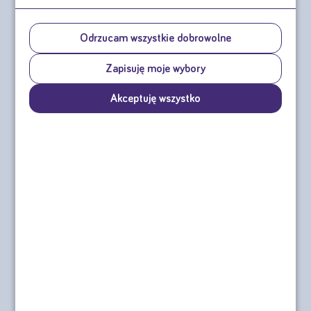
Nutridrink zestaw 28 dni
428,40 zł
Odrzucam wszystkie dobrowolne
(czteropaki)
30,60 zł / czteropak
14 czteropaków
| 56 butelek
Zapisuję moje wybory
wybierz smaki
Akceptuję wszystko
Opis produktu
Co to jest
Nutridrink?
Nutridrink
(żywność specjalnego przeznaczenia
medycznego) to doustny preparat odżywczy, który
odżywia i dzięki temu wspiera w trakcie choroby