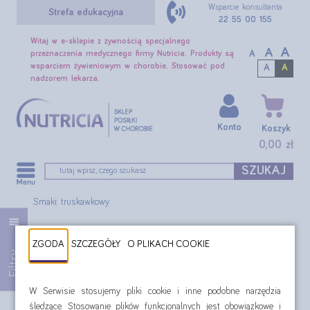
Wsparcie konsultanta
Strefa edukacyjna
22 55 00 155
Witaj w e-sklepie z żywnością specjalnego
A
A
A
przeznaczenia medycznego firmy Nutricia. Produkty są
wsparciem żywieniowym w chorobie. Stosować pod
A
A
nadzorem lekarza.
Konto
Koszyk
0,00 zł
SZUKAJ
Smaki: truskawkowy
Filtr:
Smaki: truskawkowy
ZGODA
SZCZEGÓŁY
O PLIKACH COOKIE
Filtry
Produkty żywieniowe Nutricia o
W Serwisie stosujemy pliki cookie i inne podobne narzędzia
smaku truskawkowym
śledzące. Stosowanie plików funkcjonalnych jest obowiązkowe i