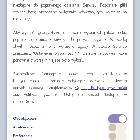
niezbędne do poprawnego działania Serwisu. Pozostałe pliki
cookies będą stosowane wyłącznie wówczas, gdy wyrazisz na
nie zgodę.
Aby wyrazić zgodę, aktywuj stosowanie wybranych plików cookie
poprzez przesunięcie suwaka do pozycji aktywnej. W każdej
chwili możesz zmienić wyrażone zgody. W stopce Serwisu
znajdziesz "Ustawienia prywatności" / "Ustawienia cookies", które
ponownie otworzą niniejsze okno wyboru.
Nutridrink 4x125 ml
Nutridrink Protein
4x125 ml
Szczegółowe informacje o stosowaniu cookies znajdziesz w
Polityce cookies
. Informacje dotyczące przetwarzania Twoich
cena za czteropak od:
cena za czteropak od:
danych osobowych znajdziesz w
Ogólnej Polityce prywatności
oraz Polityce prywatności Usług dodatkowych dostępnej w
30,60 zł
35,60 zł
stopce Serwisu.
sprawdź
sprawdź
Obowiązkowe
Analityczne
Preferencje