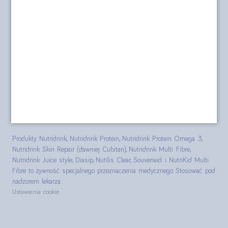
Polityka prywatności
Formularz kontaktowy
Polityka cookies
posilkiwchorobie.pl
Produkty Nutridrink, Nutridrink Protein, Nutridrink Protein Omega 3,
Nutridrink Skin Repair (dawniej Cubitan), Nutridrink Multi Fibre,
Nutridrink Juice style, Diasip, Nutilis Clear, Souvenaid i NutriKid Multi
Fibre to żywność specjalnego przeznaczenia medycznego. Stosować pod
nadzorem lekarza.
Ustawienia cookie