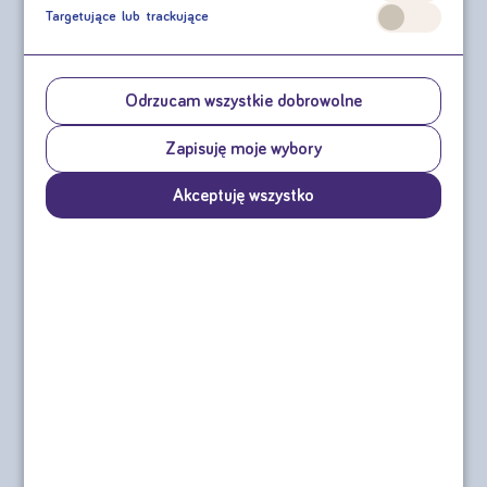
Targetujące lub trackujące
Odrzucam wszystkie dobrowolne
Nutridrink Skin Repair
Nutridrink Diasip
Zapisuję moje wybory
4x200 ml
4x200ml
Akceptuję wszystko
cena za czteropak od:
cena za czteropak od:
36,44 zł
41,96 zł
sprawdź
sprawdź