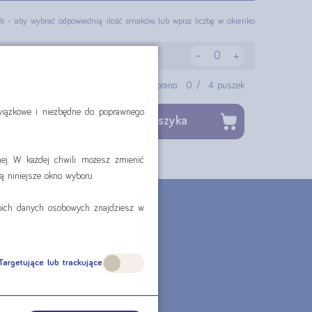
lub - aby wybrać odpowiednią ilość smaków, lub wpisz liczbę w okienko
-
74,81 zł
+
Wybrano:
0
/
4
puszek
owiązkowe i niezbędne do poprawnego
,00 zł
dodaj do koszyka
ej. W każdej chwili możesz zmienić
ą niniejsze okno wyboru.
CZNE?
woich danych osobowych znajdziesz w
TU?
Targetujące lub trackujące