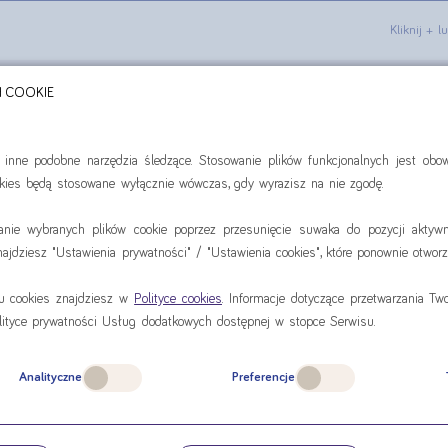
Kliknij + 
Smak neutralny
H COOKIE
i inne podobne narzędzia śledzące. Stosowanie plików funkcjonalnych jest ob
0
Do zapłaty
ookies będą stosowane wyłącznie wówczas, gdy wyrazisz na nie zgodę.
anie wybranych plików cookie poprzez przesunięcie suwaka do pozycji aktywn
jdziesz "Ustawienia prywatności" / "Ustawienia cookies", które ponownie otworz
SZ ZŁOŻYĆ ZAMÓWIENIE TELEFONI
iu cookies znajdziesz w
Polityce cookies
. Informacje dotyczące przetwarzania T
lityce prywatności Usług dodatkowych dostępnej w stopce Serwisu.
SZ PYTANIE DOTYCZĄCE PRODUK
Analityczne
Preferencje
Skontaktuj się z nami