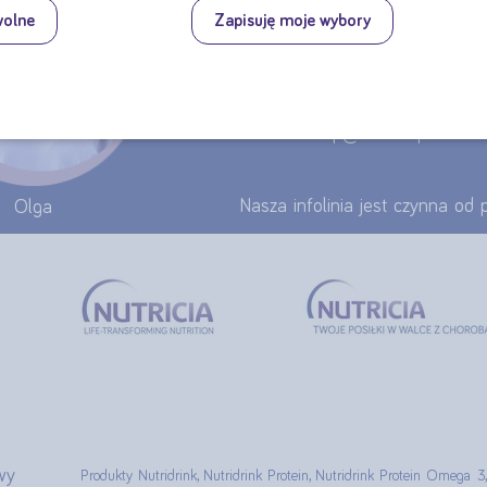
wolne
Zapisuję moje wybory
tel.: 22 55 00 155
Formularz kontaktowy >>
e-mail: sklep@nutricia.pl
Nasza infolinia jest czynna od
Olga
wy
Produkty Nutridrink, Nutridrink Protein, Nutridrink Protein Omega 3,