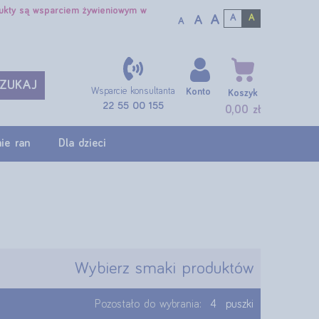
dukty są wsparciem żywieniowym w
A
A
A
A
A
ZUKAJ
Wsparcie konsultanta
Konto
Koszyk
22 55 00 155
0,00 zł
ie ran
Dla dzieci
Wybierz smaki produktów
Pozostało do wybrania:
4
puszki