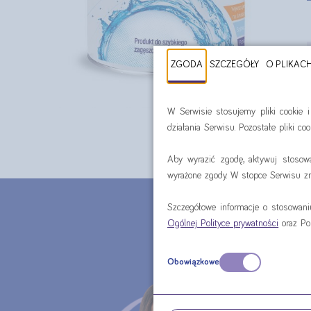
ZGODA
SZCZEGÓŁY
O PLIKAC
W Serwisie stosujemy pliki cookie 
działania Serwisu. Pozostałe pliki c
Aby wyrazić zgodę, aktywuj stosow
wyrażone zgody. W stopce Serwisu zna
CHCE
Szczegółowe informacje o stosowan
Ogólnej Polityce prywatności
oraz Po
MA
Obowiązkowe