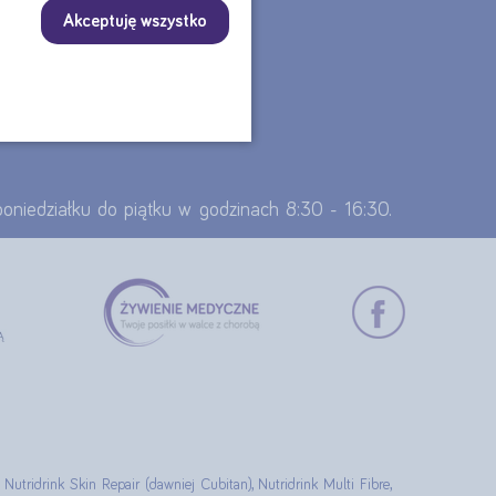
Akceptuję wszystko
 poniedziałku do piątku w godzinach 8:30 - 16:30.
 Nutridrink Skin Repair (dawniej Cubitan), Nutridrink Multi Fibre,