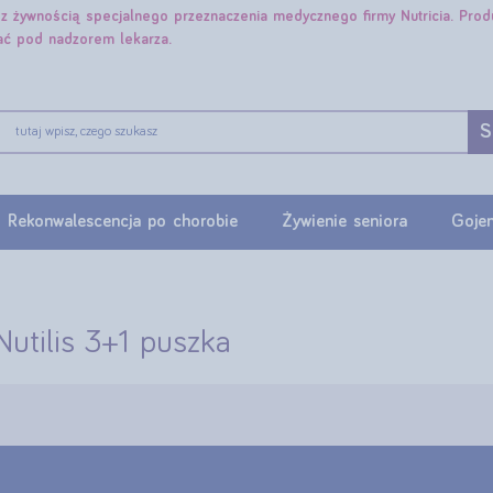
e z żywnością specjalnego przeznaczenia medycznego firmy Nutricia. Pro
ać pod nadzorem lekarza.
S
Rekonwalescencja po chorobie
Żywienie seniora
Gojen
Nutilis 3+1 puszka