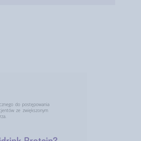
ycznego do postępowania
acjentów ze zwiększonym
za.