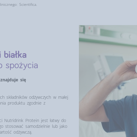
nicznego: Scientifica.
i białka
o spożycia
 znajduje się
nych składników odżywczych w małej
ania produktu zgodnie z
ci Nutridrink Protein jest łatwy do
go stosować samodzielnie lub jako
wartość odżywczą.