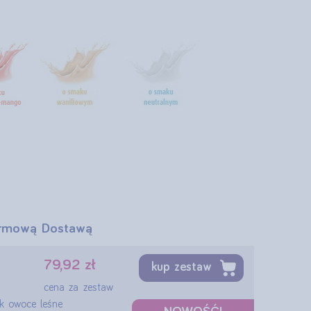
rmową Dostawą
79,92 zł
kup zestaw
cena za zestaw
k owoce leśne