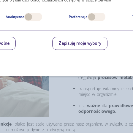
lityce prywatności Usług dodatkowych dostępnej w stopce Serwisu.
Czy wiesz, że?
Każdego dnia dorosły zdrowy człow
Analityczne
Preferencje
białka/kg masy ciała.
Zapotrzebow
niektórych stanach chorobowy
jednym z podstawowych składników
mógłby funkcjonować, ponieważ:
wolne
Zapisuję moje wybory
jest
podstawowym budul
odpowiada za budowę i pra
jest składnikiem enzymów 
(regulacja
procesów metabo
transportuje witaminy i skł
miejsc w organizmie,
jest
ważne
dla
prawidłowe
odpornościowego.
unkcje
, białko jest stale używane przez nasz organizm, w związku z 
t to możliwe jedynie z tradycyjną dietą.