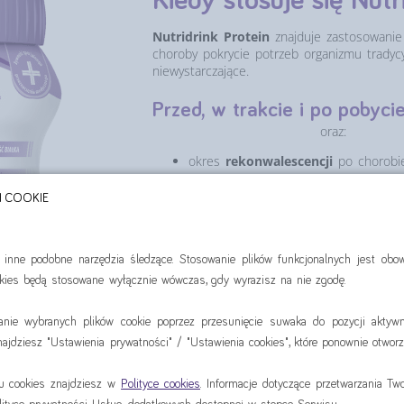
Kiedy stosuje się
Nutr
Nutridrink Protein
znajduje zastosowanie
choroby pokrycie potrzeb organizmu tradycy
niewystarczające.
Przed, w trakcie i po pobyci
oraz:
okres
rekonwalescencji
po chorobi
przygotowanie
do operacji
oraz po n
H COOKIE
proces
rehabilitacji,
np. po udarze
i inne podobne narzędzia śledzące. Stosowanie plików funkcjonalnych jest ob
w chorobach przewlekłych
, w któ
zapotrzebowanie na białko
ookies będą stosowane wyłącznie wówczas, gdy wyrazisz na nie zgodę.
anie wybranych plików cookie poprzez przesunięcie suwaka do pozycji aktywn
jdziesz "Ustawienia prywatności" / "Ustawienia cookies", które ponownie otworz
iu cookies znajdziesz w
Polityce cookies
. Informacje dotyczące przetwarzania T