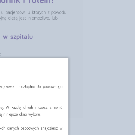
idrink Protein?
 u pacjentów, u których z powodu
jną dietą jest niemożliwe, lub
e w szpitalu
e
iej
owiązkowe i niezbędne do poprawnego
rych wzrasta
ej. W każdej chwili możesz zmienić
ą niniejsze okno wyboru.
woich danych osobowych znajdziesz w