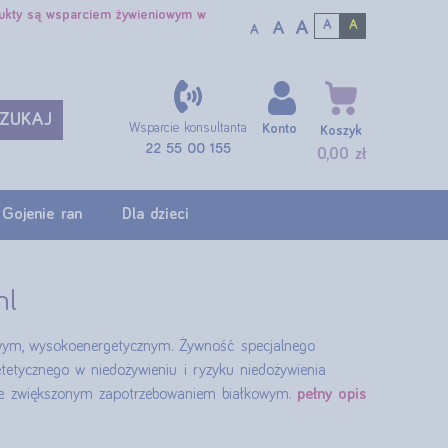
dukty są wsparciem żywieniowym w
A
A
A
A
A
ZUKAJ
Wsparcie konsultanta
Konto
Koszyk
22 55 00 155
0,00 zł
Gojenie ran
Dla dzieci
ml
owym, wysokoenergetycznym. Żywność specjalnego
etycznego w niedożywieniu i ryzyku niedożywienia
ze zwiększonym zapotrzebowaniem białkowym.
pełny opis