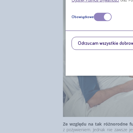
Ogólnej Polityce prywatności
oraz Po
Obowiązkowe
Odrzucam wszystkie dobro
Ze względu na tak różnorodne f
z pożywieniem. Jednak nie zawsze jes