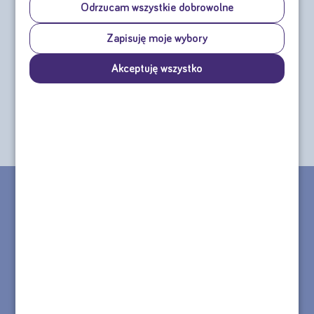
Odrzucam wszystkie dobrowolne
Nutridrink Skin Repair
Nutridrink Protein
Zapisuję moje wybory
4x200 ml
Omega 3 4x125 ml
Akceptuję wszystko
cena za czteropak od:
cena za czteropak od:
36,44 zł
39,82 zł
sprawdź
sprawdź
CHCESZ ZŁOŻYĆ ZAMÓWIENIE TELEFONICZNE?
MASZ PYTANIE DOTYCZĄCE PRODUKTU?