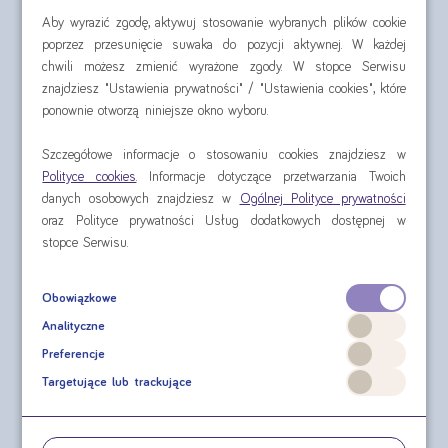
Aby wyrazić zgodę, aktywuj stosowanie wybranych plików cookie
poprzez przesunięcie suwaka do pozycji aktywnej. W każdej
chwili możesz zmienić wyrażone zgody. W stopce Serwisu
znajdziesz "Ustawienia prywatności" / "Ustawienia cookies", które
ponownie otworzą niniejsze okno wyboru.
Nutridrink 4x125 ml
Nutridrink Protein
4x125 ml
Szczegółowe informacje o stosowaniu cookies znajdziesz w
Polityce cookies
. Informacje dotyczące przetwarzania Twoich
cena za czteropak od:
cena za czteropak od:
danych osobowych znajdziesz w
Ogólnej Polityce prywatności
30,60 zł
35,60 zł
oraz Polityce prywatności Usług dodatkowych dostępnej w
stopce Serwisu.
sprawdź
sprawdź
Obowiązkowe
Analityczne
Preferencje
Targetujące lub trackujące