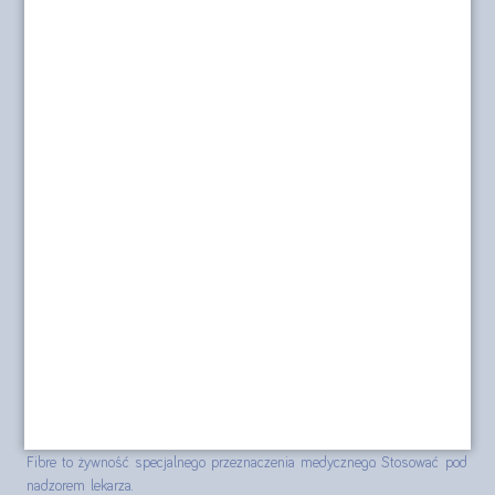
r.
Nasza misja
Dostawa i płatność
O sklepie
Polityka prywatności
Formularz kontaktowy
Polityka cookies
posilkiwchorobie.pl
Produkty Nutridrink, Nutridrink Protein, Nutridrink Protein Omega 3,
Nutridrink Skin Repair (dawniej Cubitan), Nutridrink Multi Fibre,
Nutridrink Juice style, Diasip, Nutilis Clear, Souvenaid i NutriKid Multi
Fibre to żywność specjalnego przeznaczenia medycznego. Stosować pod
nadzorem lekarza.