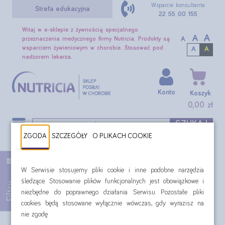
Wsparcie konsultanta
Strefa edukacyjna
22 55 00 155
Witaj w e-sklepie z żywnością specjalnego
A
A
A
przeznaczenia medycznego firmy Nutricia. Produkty są
wsparciem żywieniowym w chorobie. Stosować pod
A
A
nadzorem lekarza.
Konto
Koszyk
0,00 zł
SZUKAJ
ZGODA
SZCZEGÓŁY
O PLIKACH COOKIE
Gama produktów Nutridrink
W Serwisie stosujemy pliki cookie i inne podobne narzędzia
Filtr:
Oferta specjalna: Gama produktów Nutridrink
śledzące. Stosowanie plików funkcjonalnych jest obowiązkowe i
Filtry
niezbędne do poprawnego działania Serwisu. Pozostałe pliki
cookies będą stosowane wyłącznie wówczas, gdy wyrazisz na
nie zgodę.