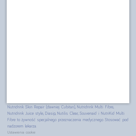
Nasza misja
Dostawa i płatność
O sklepie
Polityka prywatności
Formularz kontaktowy
Polityka cookies
posilkiwchorobie.pl
Produkty Nutridrink, Nutridrink Protein, Nutridrink Protein Omega 3,
Nutridrink Skin Repair (dawniej Cubitan), Nutridrink Multi Fibre,
Nutridrink Juice style, Diasip, Nutilis Clear, Souvenaid i NutriKid Multi
Fibre to żywność specjalnego przeznaczenia medycznego. Stosować pod
nadzorem lekarza.
Ustawienia cookie