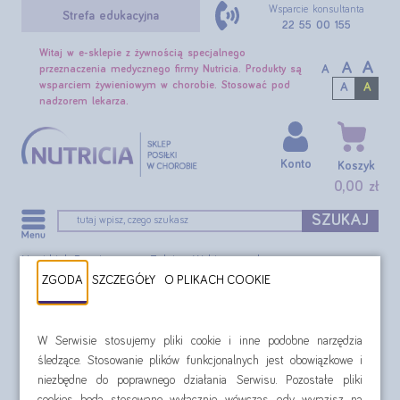
Wsparcie konsultanta
Strefa edukacyjna
22 55 00 155
Witaj w e-sklepie z żywnością specjalnego
A
A
A
przeznaczenia medycznego firmy Nutricia. Produkty są
wsparciem żywieniowym w chorobie. Stosować pod
A
A
nadzorem lekarza.
Konto
Koszyk
0,00 zł
SZUKAJ
Nutridrink Protein zestaw 7 dni
Wybierz smak
ZGODA
SZCZEGÓŁY
O PLIKACH COOKIE
W Serwisie stosujemy pliki cookie i inne podobne narzędzia
śledzące. Stosowanie plików funkcjonalnych jest obowiązkowe i
niezbędne do poprawnego działania Serwisu. Pozostałe pliki
cookies będą stosowane wyłącznie wówczas, gdy wyrazisz na