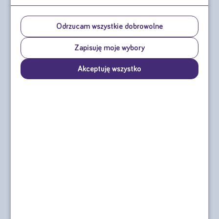
Pozostało do wybrania:
4
czteropaki (16 butelek)
Odrzucam wszystkie dobrowolne
Kliknij + lub - aby wybrać odpowiednią ilość smaków, lub wpisz liczbę w
okienko
Zapisuję moje wybory
Akceptuję wszystko
Smak owoce leśne
-
39,64 zł
+
Smak truskawkowy
-
39,64 zł
+
Smak brzoskwinia-mango
-
39,64 zł
+
Smak waniliowy
-
39,64 zł
+
Smak neutralny