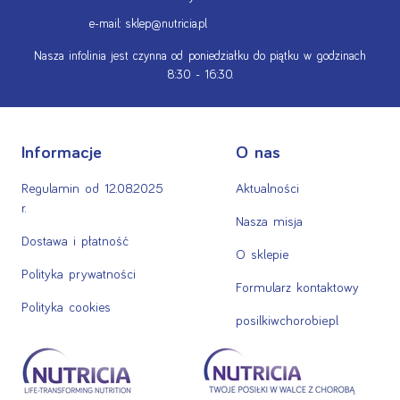
e-mail: sklep@nutricia.pl
Nasza infolinia jest czynna od poniedziałku do piątku w godzinach
8:30 - 16:30.
Informacje
O nas
Regulamin od 12.08.2025
Aktualności
r.
Nasza misja
Dostawa i płatność
O sklepie
Polityka prywatności
Formularz kontaktowy
Polityka cookies
posilkiwchorobie.pl