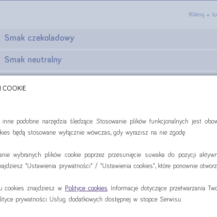
Kliknij + 
Smak czekoladowy
Smak neutralny
Smak owoce leśne
H COOKIE
Smak truskawkowy
i inne podobne narzędzia śledzące. Stosowanie plików funkcjonalnych jest ob
Smak waniliowy
ookies będą stosowane wyłącznie wówczas, gdy wyrazisz na nie zgodę.
anie wybranych plików cookie poprzez przesunięcie suwaka do pozycji aktywn
jdziesz "Ustawienia prywatności" / "Ustawienia cookies", które ponownie otworz
0
Do zapłaty
iu cookies znajdziesz w
Polityce cookies
. Informacje dotyczące przetwarzania T
lityce prywatności Usług dodatkowych dostępnej w stopce Serwisu.