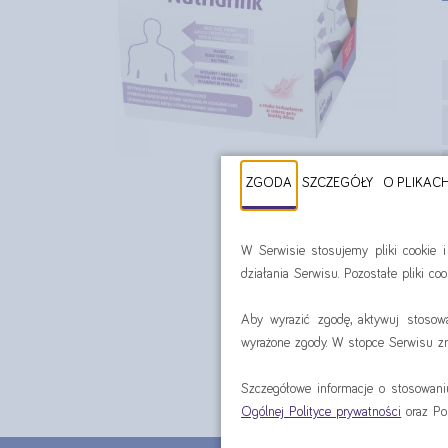
ZGODA
SZCZEGÓŁY
O PLIKAC
W Serwisie stosujemy pliki cookie 
działania Serwisu. Pozostałe pliki c
Aby wyrazić zgodę, aktywuj stosow
wyrażone zgody. W stopce Serwisu zna
Szczegółowe informacje o stosowan
Ogólnej Polityce prywatności
oraz Po