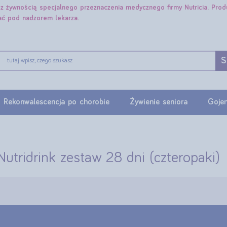
e z żywnością specjalnego przeznaczenia medycznego firmy Nutricia. Pro
ać pod nadzorem lekarza.
S
Rekonwalescencja po chorobie
Żywienie seniora
Gojen
Nutridrink zestaw 28 dni (czteropaki)