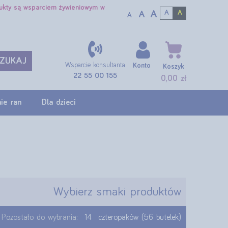
dukty są wsparciem żywieniowym w
A
A
A
A
A
ZUKAJ
Wsparcie konsultanta
Konto
Koszyk
22 55 00 155
0,00 zł
ie ran
Dla dzieci
Wybierz smaki produktów
Pozostało do wybrania:
14
czteropaków (56 butelek)