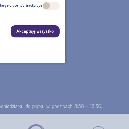
Targetujące lub trackujące
CZNE?
TU?
Akceptuję wszystko
 poniedziałku do piątku w godzinach 8:30 - 16:30.