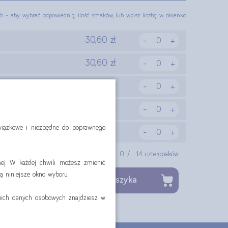
lub - aby wybrać odpowiednią ilość smaków, lub wpisz liczbę w okienko
-
30,60 zł
+
-
30,60 zł
+
-
30,60 zł
+
-
30,60 zł
+
owiązkowe i niezbędne do poprawnego
-
30,60 zł
+
Wybrano:
0
/
14
czteropaków
ej. W każdej chwili możesz zmienić
ą niniejsze okno wyboru.
,00 zł
dodaj do koszyka
woich danych osobowych znajdziesz w