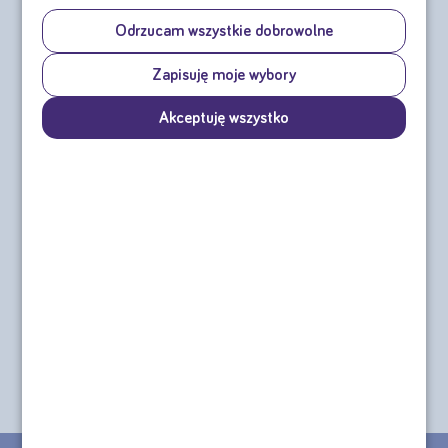
czteropak: 44,24 zł)
Odrzucam wszystkie dobrowolne
Wybierz smaki produktów
Zapisuję moje wybory
Pozostało do wybrania:
14
czteropaków (56 butelek)
Akceptuję wszystko
Kliknij + lub - aby wybrać odpowiednią ilość smaków, lub wpisz liczbę w
okienko
Smak mango-brzoskwinia
(najniższa cena z ost. 30 dni
przed obniżką 44,24 zł)
-
39,82 zł
+
44,24 zł
Smak truskawka-malina
(najniższa cena z ost. 30 dni przed
obniżką 44,24 zł)
-
39,82 zł
+
44,24 zł