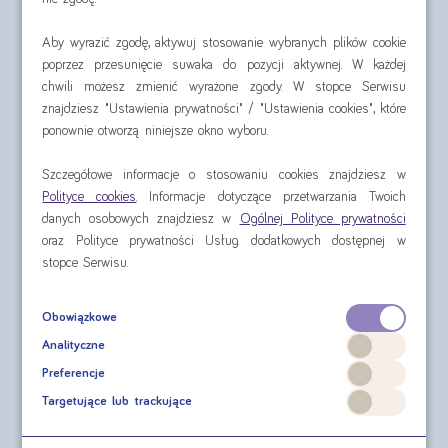
Aby wyrazić zgodę, aktywuj stosowanie wybranych plików cookie
poprzez przesunięcie suwaka do pozycji aktywnej. W każdej
chwili możesz zmienić wyrażone zgody. W stopce Serwisu
znajdziesz "Ustawienia prywatności" / "Ustawienia cookies", które
ponownie otworzą niniejsze okno wyboru.
Szczegółowe informacje o stosowaniu cookies znajdziesz w
Polityce cookies
. Informacje dotyczące przetwarzania Twoich
danych osobowych znajdziesz w
Ogólnej Polityce prywatności
oraz Polityce prywatności Usług dodatkowych dostępnej w
stopce Serwisu.
Obowiązkowe
Analityczne
Nutridrink Protein Omega 3 zestaw 28
Preferencje
dni
Targetujące lub trackujące
(Najniższa cena w ciągu ostatnich 30 dni, zestaw: 619,36 zł,