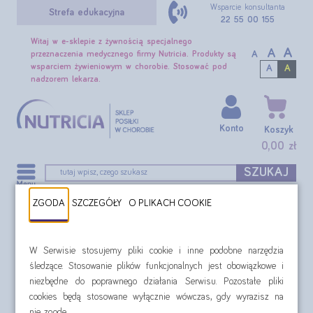
Wsparcie konsultanta
Strefa edukacyjna
22 55 00 155
Witaj w e-sklepie z żywnością specjalnego
A
A
A
przeznaczenia medycznego firmy Nutricia. Produkty są
wsparciem żywieniowym w chorobie. Stosować pod
A
A
nadzorem lekarza.
Konto
Koszyk
0,00 zł
SZUKAJ
ZGODA
SZCZEGÓŁY
O PLIKACH COOKIE
Wybierz smak
Nutridrink Protein Omega 3 zestaw 28 dni
W Serwisie stosujemy pliki cookie i inne podobne narzędzia
śledzące. Stosowanie plików funkcjonalnych jest obowiązkowe i
niezbędne do poprawnego działania Serwisu. Pozostałe pliki
cookies będą stosowane wyłącznie wówczas, gdy wyrazisz na
nie zgodę.