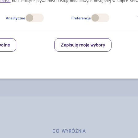
tności
oraz Polityce prywatności Usług dodatkowych dostępnej w stopce Serw
Jest źródłem energii
Zawiera białko, witaminy i składniki mineralne
Analityczne
Preferencje
Zawiera błonnik
Jest opracowana, by wspierać żywieniowo dzieci powyże
które są niedożywione
z powodu choroby, lub mają zaburzenia wzrastania
wolne
Zapisuję moje wybory
Występuje w dwóch smakach:
truskawkowym i czekoladowym
CO WYRÓŻNIA