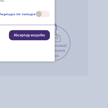
isu.
Targetujące lub trackujące
j 1. roku życia,
Akceptuję wszystko