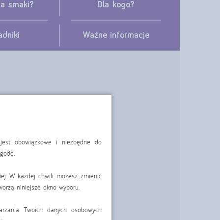
ma smaki?
Dla kogo?
adniki
Ważne informacje
 jest obowiązkowe i niezbędne do
zgodę.
ej. W każdej chwili możesz zmienić
worzą niniejsze okno wyboru.
a:
warzania Twoich danych osobowych