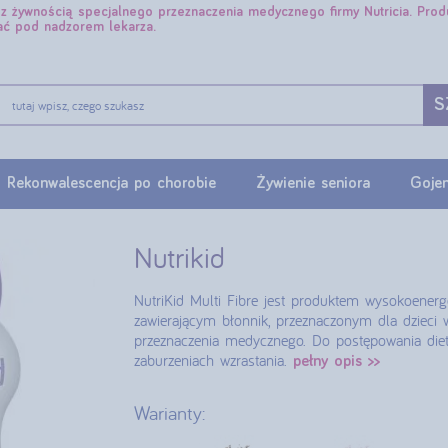
e z żywnością specjalnego przeznaczenia medycznego firmy Nutricia. Pro
ać pod nadzorem lekarza.
S
Rekonwalescencja po chorobie
Żywienie seniora
Gojen
Nutrikid
NutriKid Multi Fibre jest produktem wysokoen
zawierającym błonnik, przeznaczonym dla dzieci 
przeznaczenia medycznego. Do postępowania die
zaburzeniach wzrastania.
pełny opis >>
Warianty: