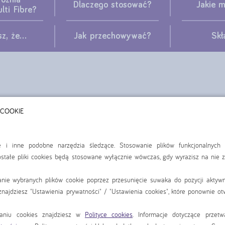
óżnia
Dlaczego stosować?
Jakie 
lti Fibre?
z, że...
Jak przechowywać?
Skł
CZYM JEST
 COOKIE
NUTRIKID MULTI FIBRE?
ie i inne podobne narzędzia śledzące. Stosowanie plików funkcjonalnych
stałe pliki cookies będą stosowane wyłącznie wówczas, gdy wyrazisz na nie 
anie wybranych plików cookie poprzez przesunięcie suwaka do pozycji aktywn
najdziesz "Ustawienia prywatności" / "Ustawienia cookies", które ponownie ot
to żywność
NutriKid Multi Fibre
specjalnego przeznaczenia medycznego, któr
waniu cookies znajdziesz w
Polityce cookies
. Informacje dotyczące przet