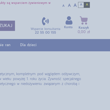
dukty są wsparciem żywieniowym w
A
A
A
A
A
ZUKAJ
Konto
Koszyk
Wsparcie konsultanta
0,00 zł
22 55 00 155
ie ran
Dla dzieci
ergetycznym, kompletnym pod względem odżywczym,
w wieku powyżej 1. roku życia. Żywność specjalnego
tetycznego w niedożywieniu związanym z chorobą i