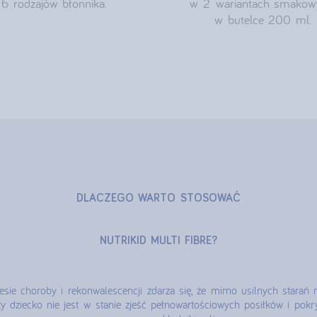
6 rodzajów błonnika.
w 2 wariantach smakow
w butelce 200 ml.
DLACZEGO WARTO STOSOWAĆ
NUTRIKID MULTI FIBRE?
sie choroby i rekonwalescencji zdarza się, że mimo usilnych starań m
ty dziecko nie jest w stanie zjeść pełnowartościowych posiłków i pok