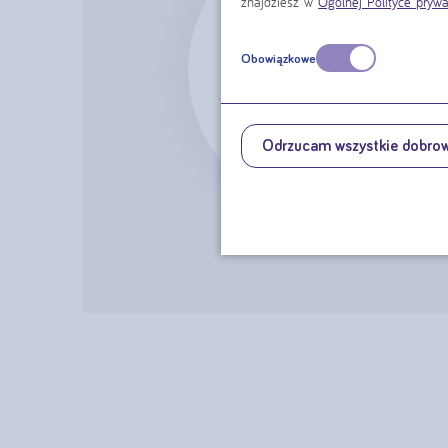
znajdziesz w
Ogólnej Polityce prywa
Obowiązkowe
Odrzucam wszystkie dobro