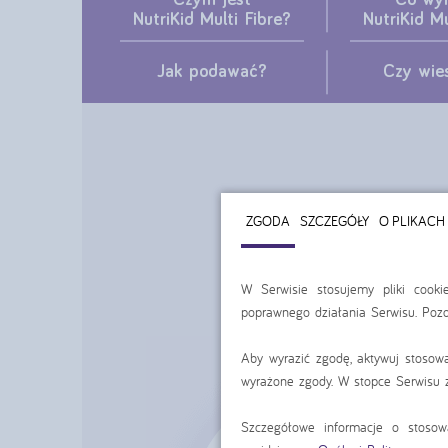
Czym jest
Co wyr
NutriKid Multi Fibre?
NutriKid Mu
Jak podawać?
Czy wies
ZGODA
SZCZEGÓŁY
O PLIKACH
W Serwisie stosujemy pliki cook
poprawnego działania Serwisu. Pozo
Aby wyrazić zgodę, aktywuj stosow
wyrażone zgody. W stopce Serwisu z
Szczegółowe informacje o stoso