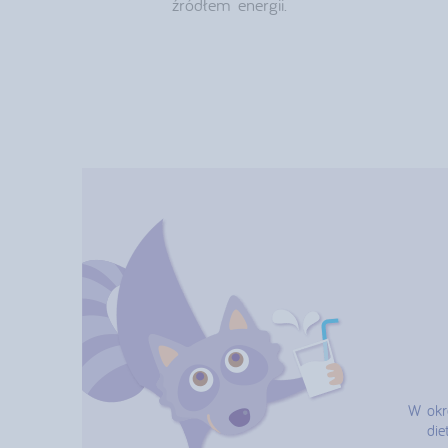
źródłem energii.
W okre
die