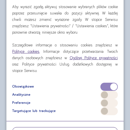
Aby wyrazić zgodę, aktywuj stosowanie wybranych plików cookie
poprzez przesunięcie suwaka do pozycji aktywnej. W każdej
chwili możesz zmienić wyrażone zgody. W stopce Serwisu
znajdziesz "Ustawienia prywatności" / "Ustawienia cookies", które
ponownie otworzą niniejsze okno wyboru.
Nutridrink 4x125 ml
Nutilis Clear 175 g
Szczegółowe informacje o stosowaniu cookies znajdziesz w
Polityce cookies
. Informacje dotyczące przetwarzania Twoich
cena za czteropak od:
cena za puszkę od:
danych osobowych znajdziesz w
Ogólnej Polityce prywatności
oraz Polityce prywatności Usług dodatkowych dostępnej w
30,60 zł
74,81 zł
stopce Serwisu.
sprawdź
sprawdź
Obowiązkowe
Analityczne
Preferencje
Targetujące lub trackujące