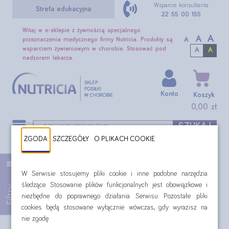
Wsparcie konsultanta
Strefa edukacyjna
22 55 00 155
Witaj w e-sklepie z żywnością specjalnego
A
A
A
przeznaczenia medycznego firmy Nutricia. Produkty są
wsparciem żywieniowym w chorobie. Stosować pod
A
A
nadzorem lekarza.
Konto
Koszyk
0,00 zł
SZUKAJ
ZGODA
SZCZEGÓŁY
O PLIKACH COOKIE
Czynniki towarzyszące: choroba Alzheimera
W Serwisie stosujemy pliki cookie i inne podobne narzędzia
Filtr:
Czynniki towarzyszące: choroba Alzheimera
śledzące. Stosowanie plików funkcjonalnych jest obowiązkowe i
Filtry
niezbędne do poprawnego działania Serwisu. Pozostałe pliki
cookies będą stosowane wyłącznie wówczas, gdy wyrazisz na
nie zgodę.