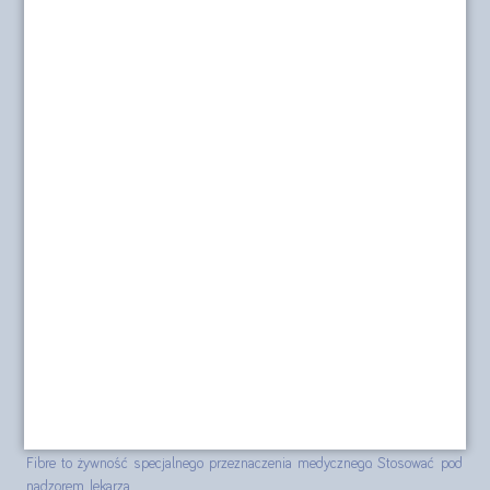
r.
Nasza misja
Dostawa i płatność
O sklepie
Polityka prywatności
Formularz kontaktowy
Polityka cookies
posilkiwchorobie.pl
Produkty Nutridrink, Nutridrink Protein, Nutridrink Protein Omega 3,
Nutridrink Skin Repair (dawniej Cubitan), Nutridrink Multi Fibre,
Nutridrink Juice style, Diasip, Nutilis Clear, Souvenaid i NutriKid Multi
Fibre to żywność specjalnego przeznaczenia medycznego. Stosować pod
nadzorem lekarza.