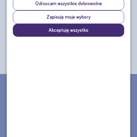
Odrzucam wszystkie dobrowolne
Souvenaid 4x125 ml
Zapisuję moje wybory
Akceptuję wszystko
cena za czteropak od:
41,20 zł
sprawdź
CHCESZ ZŁOŻYĆ ZAMÓWIENIE TELEFONICZNE?
MASZ PYTANIE DOTYCZĄCE PRODUKTU?