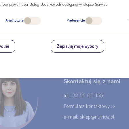
lityce prywatności Usług dodatkowych dostępnej w stopce Serwisu.
Analityczne
Preferencje
SZ ZŁOŻYĆ ZAMÓWIENIE TELEFONI
wolne
Zapisuję moje wybory
SZ PYTANIE DOTYCZĄCE PRODUK
Skontaktuj się z nami
tel.: 22 55 00 155
Formularz kontaktowy >>
e-mail: sklep@nutricia.pl