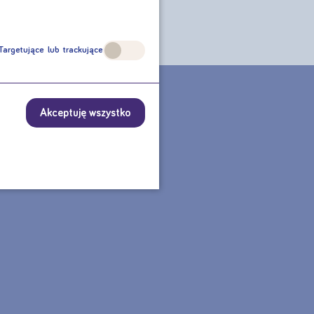
Targetujące lub trackujące
CZNE?
Akceptuję wszystko
TU?