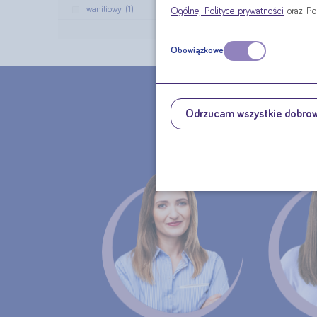
waniliowy (1)
Ogólnej Polityce prywatności
oraz Po
Filtruj ›
Obowiązkowe
CHCE
Odrzucam wszystkie dobro
MA