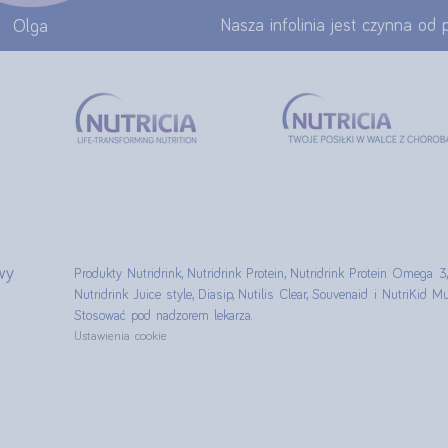
Nasza infolinia jest czynna od
Olga
wy
Produkty Nutridrink, Nutridrink Protein, Nutridrink Protein Omega 3,
Nutridrink Juice style, Diasip, Nutilis Clear, Souvenaid i NutriKid
Stosować pod nadzorem lekarza.
Ustawienia cookie