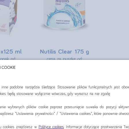
4x125 ml
Nutilis Clear 175 g
ropak od:
cena za puszkę od:
 zł
74,81 zł
H COOKIE
dź
sprawdź
i inne podobne narzędzia śledzące. Stosowanie plików funkcjonalnych jest ob
ookies będą stosowane wyłącznie wówczas, gdy wyrazisz na nie zgodę.
anie wybranych plików cookie poprzez przesunięcie suwaka do pozycji aktywn
jdziesz "Ustawienia prywatności" / "Ustawienia cookies", które ponownie otworz
iu cookies znajdziesz w
Polityce cookies
. Informacje dotyczące przetwarzania T