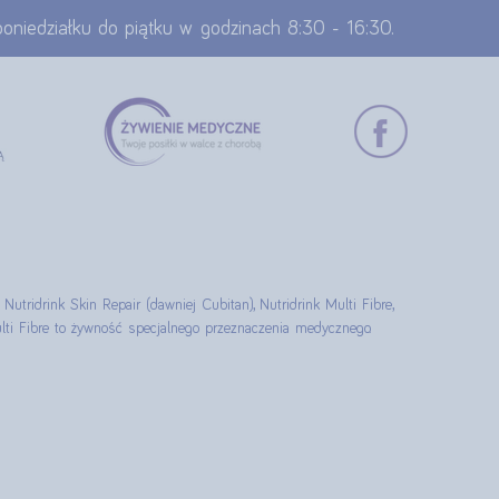
 poniedziałku do piątku w godzinach 8:30 - 16:30.
 Nutridrink Skin Repair (dawniej Cubitan), Nutridrink Multi Fibre,
 Multi Fibre to żywność specjalnego przeznaczenia medycznego.