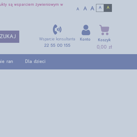
dukty są wsparciem żywieniowym w
A
A
A
A
A
ZUKAJ
Wsparcie konsultanta
Konto
Koszyk
22 55 00 155
0,00 zł
ie ran
Dla dzieci