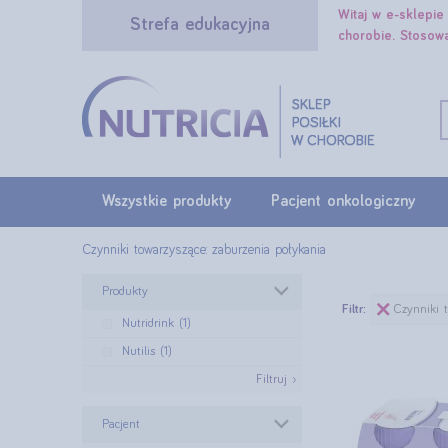
Witaj w e-sklepi
Strefa edukacyjna
chorobie. Stosow
Wszystkie produkty
Pacjent onkologiczny
Czynniki towarzyszące: zaburzenia połykania
Produkty
Filtr:
Czynniki 
Nutridrink (1)
Nutilis (1)
Filtruj ›
Pacjent