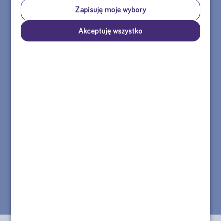
Zapisuję moje wybory
Akceptuję wszystko
Agata
Olga
Skontaktuj się z nami
tel.: 22 55 00 155
Formularz kontaktowy >>
e-mail: sklep@nutricia.pl
Nasza infolinia jest czynna od poniedziałku do piątku w godzinach
8:30 - 16:30.