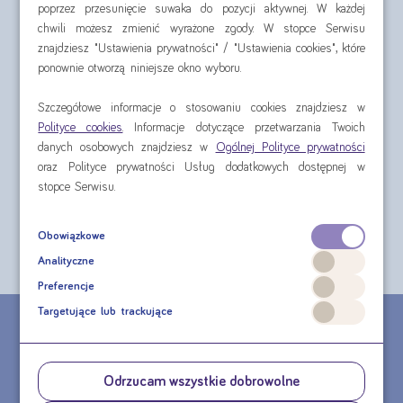
poprzez przesunięcie suwaka do pozycji aktywnej. W każdej
chwili możesz zmienić wyrażone zgody. W stopce Serwisu
znajdziesz "Ustawienia prywatności" / "Ustawienia cookies", które
ponownie otworzą niniejsze okno wyboru.
Szczegółowe informacje o stosowaniu cookies znajdziesz w
Nutridrink 4x125 ml
Nutilis Clear 175 g
Polityce cookies
. Informacje dotyczące przetwarzania Twoich
danych osobowych znajdziesz w
Ogólnej Polityce prywatności
oraz Polityce prywatności Usług dodatkowych dostępnej w
cena za czteropak od:
cena za puszkę od:
stopce Serwisu.
30,60 zł
74,81 zł
Obowiązkowe
sprawdź
sprawdź
Analityczne
Preferencje
Targetujące lub trackujące
CHCESZ ZŁOŻYĆ ZAMÓWIENIE TELEFONICZNE?
MASZ PYTANIE DOTYCZĄCE PRODUKTU?
Odrzucam wszystkie dobrowolne