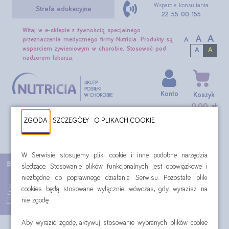
Wsparcie konsultanta
Strefa edukacyjna
22 55 00 155
Witaj w e-sklepie z żywnością specjalnego
A
A
A
przeznaczenia medycznego firmy Nutricia. Produkty są
wsparciem żywieniowym w chorobie. Stosować pod
A
A
nadzorem lekarza.
Konto
Koszyk
0,00 zł
ZGODA
SZCZEGÓŁY
O PLIKACH COOKIE
SZUKAJ
Czynniki towarzyszące: trudności w gryzieniu
W Serwisie stosujemy pliki cookie i inne podobne narzędzia
śledzące. Stosowanie plików funkcjonalnych jest obowiązkowe i
niezbędne do poprawnego działania Serwisu. Pozostałe pliki
Filtr:
Czynniki towarzyszące: trudności w gryzieniu
Filtry
cookies będą stosowane wyłącznie wówczas, gdy wyrazisz na
nie zgodę.
Aby wyrazić zgodę, aktywuj stosowanie wybranych plików cookie