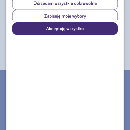
Odrzucam wszystkie dobrowolne
Nutridrink Multi Fibre
Zapisuję moje wybory
4x125 ml
Akceptuję wszystko
cena za czteropak od:
37,32 zł
sprawdź
CHCESZ ZŁOŻYĆ ZAMÓWIENIE TELEFONICZNE?
MASZ PYTANIE DOTYCZĄCE PRODUKTU?