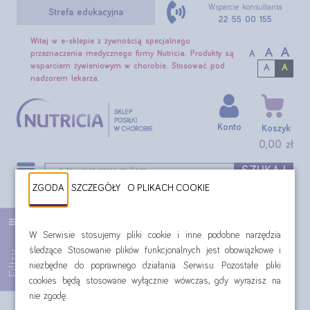
Wsparcie konsultanta
Strefa edukacyjna
22 55 00 155
Witaj w e-sklepie z żywnością specjalnego
A
A
A
przeznaczenia medycznego firmy Nutricia. Produkty są
wsparciem żywieniowym w chorobie. Stosować pod
A
A
nadzorem lekarza.
Konto
Koszyk
0,00 zł
SZUKAJ
ZGODA
SZCZEGÓŁY
O PLIKACH COOKIE
Czynniki towarzyszące: porażenie mózgowe
W Serwisie stosujemy pliki cookie i inne podobne narzędzia
Filtr:
Czynniki towarzyszące: porażenie mózgowe
śledzące. Stosowanie plików funkcjonalnych jest obowiązkowe i
Filtry
niezbędne do poprawnego działania Serwisu. Pozostałe pliki
cookies będą stosowane wyłącznie wówczas, gdy wyrazisz na
nie zgodę.