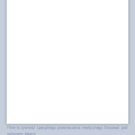
r.
Nasza misja
Dostawa i płatność
O sklepie
Polityka prywatności
Formularz kontaktowy
Polityka cookies
posilkiwchorobie.pl
Produkty Nutridrink, Nutridrink Protein, Nutridrink Protein Omega 3,
Nutridrink Skin Repair (dawniej Cubitan), Nutridrink Multi Fibre,
Nutridrink Juice style, Diasip, Nutilis Clear, Souvenaid i NutriKid Multi
Fibre to żywność specjalnego przeznaczenia medycznego. Stosować pod
nadzorem lekarza.