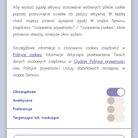
Aby wyrazić zgodę, aktywuj stosowanie wybranych plików cookie
poprzez przesunięcie suwaka do pozycji aktywnej. W każdej
chwili możesz zmienić wyrażone zgody. W stopce Serwisu
znajdziesz "Ustawienia prywatności" / "Ustawienia cookies", które
ponownie otworzą niniejsze okno wyboru.
Nutridrink 4x125 ml
Nutilis Clear 175 g
Szczegółowe informacje o stosowaniu cookies znajdziesz w
Polityce cookies
. Informacje dotyczące przetwarzania Twoich
cena za czteropak od:
cena za puszkę od:
danych osobowych znajdziesz w
Ogólnej Polityce prywatności
oraz Polityce prywatności Usług dodatkowych dostępnej w
30,60 zł
74,81 zł
stopce Serwisu.
sprawdź
sprawdź
Obowiązkowe
Analityczne
Preferencje
Targetujące lub trackujące