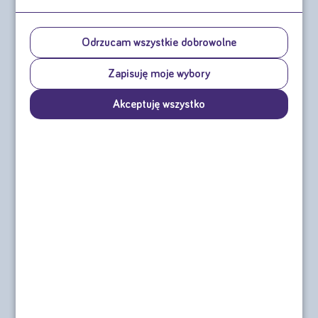
Odrzucam wszystkie dobrowolne
Zapisuję moje wybory
Akceptuję wszystko
Nutridrink Skin Repair
Nutridrink Diasip
4x200 ml
4x200ml
cena za czteropak od:
cena za czteropak od:
36,44 zł
41,96 zł
sprawdź
sprawdź