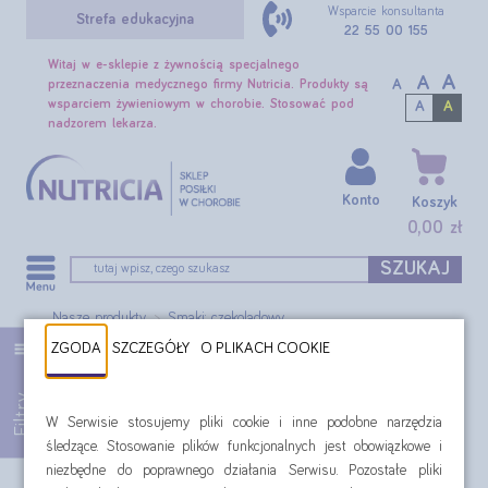
Wsparcie konsultanta
Strefa edukacyjna
22 55 00 155
Witaj w e-sklepie z żywnością specjalnego
A
A
A
przeznaczenia medycznego firmy Nutricia. Produkty są
wsparciem żywieniowym w chorobie. Stosować pod
A
A
nadzorem lekarza.
Konto
Koszyk
0,00 zł
SZUKAJ
Nasze produkty
Smaki: czekoladowy
ZGODA
SZCZEGÓŁY
O PLIKACH COOKIE
Filtr:
Smaki: czekoladowy
Filtry
W Serwisie stosujemy pliki cookie i inne podobne narzędzia
Oferta specjalna: Nasze produkty
śledzące. Stosowanie plików funkcjonalnych jest obowiązkowe i
Produkty żywieniowe Nutricia o
niezbędne do poprawnego działania Serwisu. Pozostałe pliki