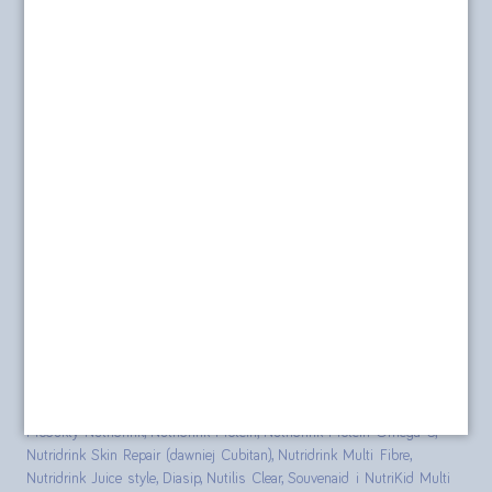
Regulamin od 12.08.2025
Aktualności
r.
Nasza misja
Dostawa i płatność
O sklepie
Polityka prywatności
Formularz kontaktowy
Polityka cookies
posilkiwchorobie.pl
Produkty Nutridrink, Nutridrink Protein, Nutridrink Protein Omega 3,
Nutridrink Skin Repair (dawniej Cubitan), Nutridrink Multi Fibre,
Nutridrink Juice style, Diasip, Nutilis Clear, Souvenaid i NutriKid Multi