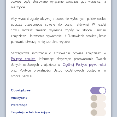
cookies będą stosowane wyłącznie wówczas, gdy wyrazisz na
smaku czekoladowym
nie zgodę.
Aby wyrazić zgodę, aktywuj stosowanie wybranych plików cookie
poprzez przesunięcie suwaka do pozycji aktywnej. W każdej
chwili możesz zmienić wyrażone zgody. W stopce Serwisu
znajdziesz "Ustawienia prywatności" / "Ustawienia cookies", które
ponownie otworzą niniejsze okno wyboru.
Szczegółowe informacje o stosowaniu cookies znajdziesz w
Polityce cookies
. Informacje dotyczące przetwarzania Twoich
Nutridrink 4x125 ml
Nutridrink Protein
danych osobowych znajdziesz w
Ogólnej Polityce prywatności
oraz Polityce prywatności Usług dodatkowych dostępnej w
4x125 ml
stopce Serwisu.
cena za czteropak od:
cena za czteropak od:
30,60 zł
35,60 zł
Obowiązkowe
Analityczne
sprawdź
sprawdź
Preferencje
Targetujące lub trackujące