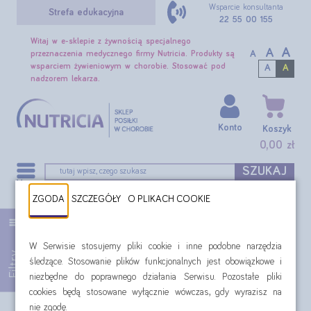
Wsparcie konsultanta
Strefa edukacyjna
22 55 00 155
Witaj w e-sklepie z żywnością specjalnego
A
A
A
przeznaczenia medycznego firmy Nutricia. Produkty są
wsparciem żywieniowym w chorobie. Stosować pod
A
A
nadzorem lekarza.
Konto
Koszyk
0,00 zł
SZUKAJ
ZGODA
SZCZEGÓŁY
O PLIKACH COOKIE
Pacjent: brak apetytu, trudności w przełykaniu
Nasze produkty
Filtr:
Pacjent: brak apetytu, trudności w przełykaniu
W Serwisie stosujemy pliki cookie i inne podobne narzędzia
Filtry
śledzące. Stosowanie plików funkcjonalnych jest obowiązkowe i
Oferta specjalna: Nasze produkty
niezbędne do poprawnego działania Serwisu. Pozostałe pliki
cookies będą stosowane wyłącznie wówczas, gdy wyrazisz na
Produkty żywieniowe dla
nie zgodę.