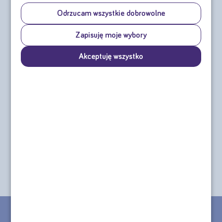
Odrzucam wszystkie dobrowolne
Zapisuję moje wybory
Akceptuję wszystko
Nutilis Clear 175 g
Nutridrink Diasip
4x200ml
cena za puszkę od:
cena za czteropak od:
74,81 zł
41,96 zł
sprawdź
sprawdź
CHCESZ ZŁOŻYĆ ZAMÓWIENIE TELEFONICZNE?