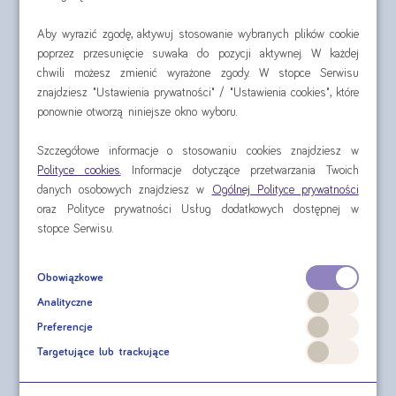
pacjentów z trudnościami w
Aby wyrazić zgodę, aktywuj stosowanie wybranych plików cookie
przełykaniu
poprzez przesunięcie suwaka do pozycji aktywnej. W każdej
chwili możesz zmienić wyrażone zgody. W stopce Serwisu
znajdziesz "Ustawienia prywatności" / "Ustawienia cookies", które
ponownie otworzą niniejsze okno wyboru.
Szczegółowe informacje o stosowaniu cookies znajdziesz w
Polityce cookies
. Informacje dotyczące przetwarzania Twoich
danych osobowych znajdziesz w
Ogólnej Polityce prywatności
oraz Polityce prywatności Usług dodatkowych dostępnej w
stopce Serwisu.
Nutridrink 4x125 ml
Nutridrink Skin Repair
4x200 ml
Obowiązkowe
Analityczne
cena za czteropak od:
cena za czteropak od:
Preferencje
30,60 zł
36,44 zł
Targetujące lub trackujące
sprawdź
sprawdź