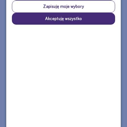
Zapisuję moje wybory
Akceptuję wszystko
Agata
Olga
Skontaktuj się z nami
tel.: 22 55 00 155
Formularz kontaktowy >>
e-mail: sklep@nutricia.pl
Nasza infolinia jest czynna od poniedziałku do piątku w godzinach
8:30 - 16:30.