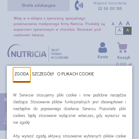
Wsparcie konsultanta
Strefa edukacyjna
22 55 00 155
Witaj w e-sklepie z żywnością specjalnego
A
A
A
przeznaczenia medycznego firmy Nutricia. Produkty są
wsparciem żywieniowym w chorobie. Stosować pod
A
A
nadzorem lekarza.
Konto
Koszyk
0,00 zł
ZGODA
SZCZEGÓŁY
O PLIKACH COOKIE
SZUKAJ
Czynniki towarzyszące: nieswoiste zapalenia jelit: remisja
W Serwisie stosujemy pliki cookie i inne podobne narzędzia
śledzące. Stosowanie plików funkcjonalnych jest obowiązkowe i
niezbędne do poprawnego działania Serwisu. Pozostałe pliki
Filtr:
Filtry
cookies będą stosowane wyłącznie wówczas, gdy wyrazisz na
Czynniki towarzyszące: nieswoiste zapalenia jelit: remisja
nie zgodę.
Aby wyrazić zgodę, aktywuj stosowanie wybranych plików cookie