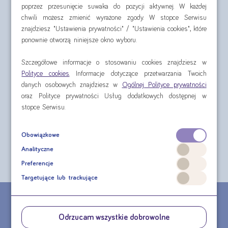
poprzez przesunięcie suwaka do pozycji aktywnej. W każdej
chwili możesz zmienić wyrażone zgody. W stopce Serwisu
znajdziesz "Ustawienia prywatności" / "Ustawienia cookies", które
ponownie otworzą niniejsze okno wyboru.
Szczegółowe informacje o stosowaniu cookies znajdziesz w
Polityce cookies
. Informacje dotyczące przetwarzania Twoich
Nutridrink Multi Fibre
danych osobowych znajdziesz w
Ogólnej Polityce prywatności
4x125 ml
oraz Polityce prywatności Usług dodatkowych dostępnej w
stopce Serwisu.
cena za czteropak od:
37,32 zł
Obowiązkowe
Analityczne
sprawdź
Preferencje
Targetujące lub trackujące
CHCESZ ZŁOŻYĆ ZAMÓWIENIE TELEFONICZNE?
Odrzucam wszystkie dobrowolne
MASZ PYTANIE DOTYCZĄCE PRODUKTU?