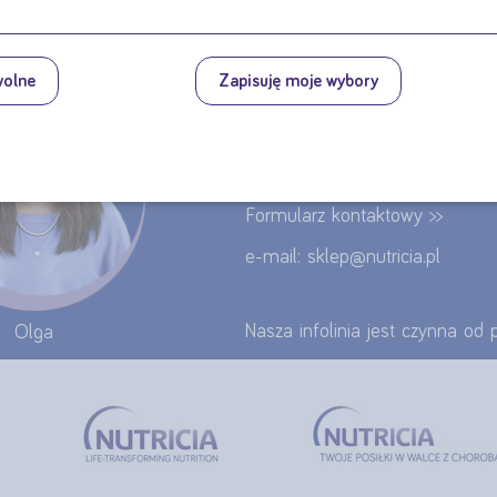
SZ PYTANIE DOTYCZĄCE PRODUK
wolne
Zapisuję moje wybory
Skontaktuj się z nami
tel.: 22 55 00 155
Formularz kontaktowy >>
e-mail: sklep@nutricia.pl
Nasza infolinia jest czynna od
Olga