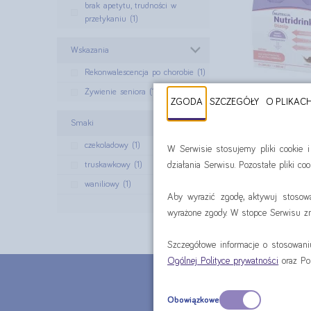
brak apetytu, trudności w
przełykaniu (1)
Wskazania
Rekonwalescencja po chorobie (1)
Żywienie seniora (1)
ZGODA
SZCZEGÓŁY
O PLIKAC
Nutridrink
4x20
Smaki
cena za czte
czekoladowy (1)
W Serwisie stosujemy pliki cookie 
41,96
truskawkowy (1)
działania Serwisu. Pozostałe pliki c
waniliowy (1)
spraw
Aby wyrazić zgodę, aktywuj stosow
Filtruj ›
wyrażone zgody. W stopce Serwisu zna
Szczegółowe informacje o stosowan
Ogólnej Polityce prywatności
oraz Po
CHCE
Obowiązkowe