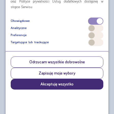
oraz Polityce prywatności Usług dodatkowych dostępnej w
NUTRIDRINK PROTEIN 125 ML
stopce Serwisu.
Smak brzoskwinia mango
Obowiązkowe
Analityczne
pobierz ulotkę
Preferencje
Targetujące lub trackujące
Odrzucam wszystkie dobrowolne
NUTRIDRINK PROTEIN 125 ML
Zapisuję moje wybory
Smak mokka
Akceptuję wszystko
pobierz ulotkę