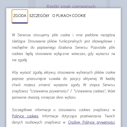
Rześki smak czerwonych
owoców
ZGODA
SZCZEGÓŁY
O PLIKACH COOKIE
pobierz ulotkę
W Serwisie stosujemy pliki cookie i inne podobne narzędzia
śledzące. Stosowanie plików funkcjonalnych jest obowiązkowe i
niezbędne do poprawnego działania Serwisu. Pozostałe pliki
cookies będą stosowane wyłącznie wówczas, gdy wyrazisz na
nie zgodę.
NUTRIDRINK PROTEIN 125 ML
Aby wyrazić zgodę, aktywuj stosowanie wybranych plików cookie
Rozgrzewający smak owoców
tropikalnych i imbiru
poprzez przesunięcie suwaka do pozycji aktywnej. W każdej
chwili możesz zmienić wyrażone zgody. W stopce Serwisu
znajdziesz "Ustawienia prywatności" / "Ustawienia cookies", które
ponownie otworzą niniejsze okno wyboru.
pobierz ulotkę
Szczegółowe informacje o stosowaniu cookies znajdziesz w
Polityce cookies
. Informacje dotyczące przetwarzania Twoich
danych osobowych znajdziesz w
Ogólnej Polityce prywatności