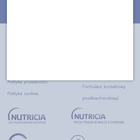
Nasza infolinia jest czynna od poniedziałku do piątku w godzinach
8:30 - 16:30.
Informacje
O nas
Regulamin od 12.08.2025
Aktualności
r.
Nasza misja
Dostawa i płatność
O sklepie
Polityka prywatności
Formularz kontaktowy
Polityka cookies
posilkiwchorobie.pl