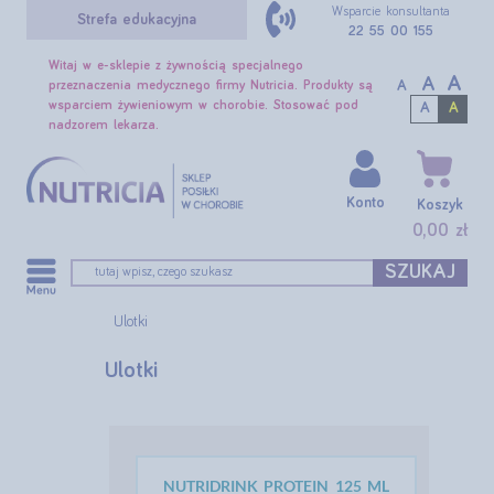
Wsparcie konsultanta
Strefa edukacyjna
22 55 00 155
Witaj w e-sklepie z żywnością specjalnego
A
A
A
przeznaczenia medycznego firmy Nutricia. Produkty są
wsparciem żywieniowym w chorobie. Stosować pod
A
A
nadzorem lekarza.
Konto
Koszyk
0,00 zł
SZUKAJ
Ulotki
Ulotki
NUTRIDRINK PROTEIN 125 ML