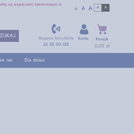
dukty są wsparciem żywieniowym w
A
A
A
A
A
ZUKAJ
Wsparcie konsultanta
Konto
Koszyk
22 55 00 155
0,00 zł
ie ran
Dla dzieci