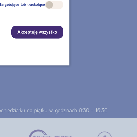
CZNE?
Targetujące lub trackujące
TU?
Akceptuję wszystko
 poniedziałku do piątku w godzinach 8:30 - 16:30.