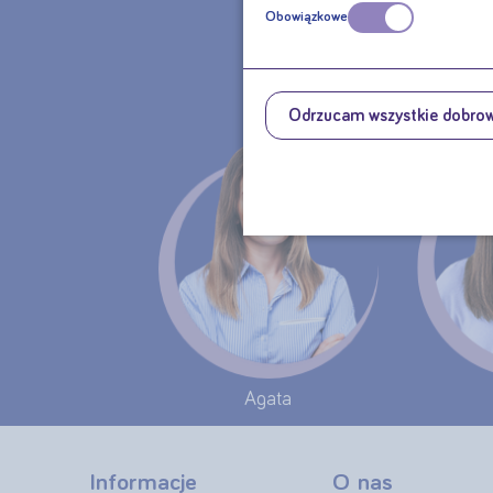
CHCE
Obowiązkowe
MA
Odrzucam wszystkie dobro
Agata
Informacje
O nas