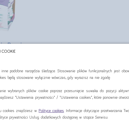
kin Repair
 ml
H COOKIE
ropak od:
 zł
i inne podobne narzędzia śledzące. Stosowanie plików funkcjonalnych jest ob
ookies będą stosowane wyłącznie wówczas, gdy wyrazisz na nie zgodę.
dź
anie wybranych plików cookie poprzez przesunięcie suwaka do pozycji aktywn
jdziesz "Ustawienia prywatności" / "Ustawienia cookies", które ponownie otworz
iu cookies znajdziesz w
Polityce cookies
. Informacje dotyczące przetwarzania T
lityce prywatności Usług dodatkowych dostępnej w stopce Serwisu.