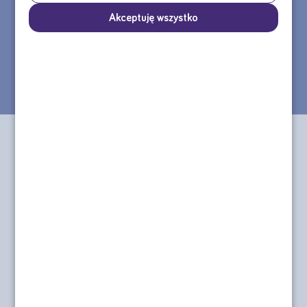
tel.: 22 55 00 155
Akceptuję wszystko
Formularz kontaktowy >>
e-mail: sklep@nutricia.pl
Nasza infolinia jest czynna od poniedziałku do piątku w godzinach
8:30 - 16:30.
Informacje
O nas
Regulamin od 12.08.2025
Aktualności
r.
Nasza misja
Dostawa i płatność
O sklepie
Polityka prywatności
Formularz kontaktowy
Polityka cookies
posilkiwchorobie.pl