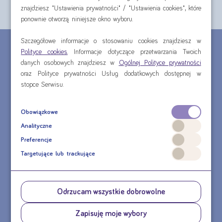
nadzorem lekarza.
znajdziesz "Ustawienia prywatności" / "Ustawienia cookies", które
ponownie otworzą niniejsze okno wyboru.
Szczegółowe informacje o stosowaniu cookies znajdziesz w
CHCESZ ZŁOŻYĆ ZAMÓWIENIE TELEFONICZNE?
Polityce cookies
. Informacje dotyczące przetwarzania Twoich
danych osobowych znajdziesz w
Ogólnej Polityce prywatności
MASZ PYTANIE DOTYCZĄCE PRODUKTU?
oraz Polityce prywatności Usług dodatkowych dostępnej w
stopce Serwisu.
Obowiązkowe
Analityczne
Preferencje
Targetujące lub trackujące
Agata
Olga
Odrzucam wszystkie dobrowolne
Skontaktuj się z nami
Zapisuję moje wybory