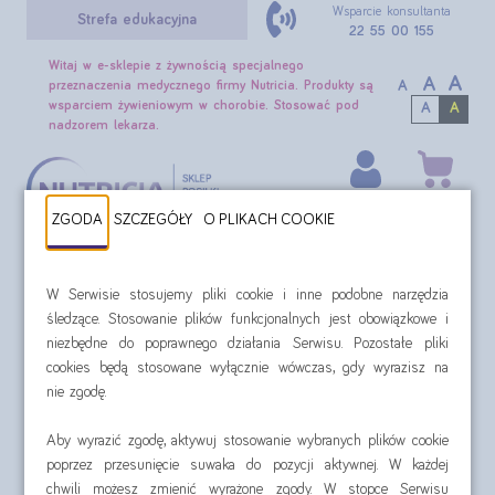
Wsparcie konsultanta
Strefa edukacyjna
22 55 00 155
Witaj w e-sklepie z żywnością specjalnego
A
A
A
przeznaczenia medycznego firmy Nutricia. Produkty są
wsparciem żywieniowym w chorobie. Stosować pod
A
A
nadzorem lekarza.
Konto
Koszyk
ZGODA
SZCZEGÓŁY
O PLIKACH COOKIE
0,00 zł
SZUKAJ
W Serwisie stosujemy pliki cookie i inne podobne narzędzia
śledzące. Stosowanie plików funkcjonalnych jest obowiązkowe i
Wersja różowa
niezbędne do poprawnego działania Serwisu. Pozostałe pliki
Wersja różowa
cookies będą stosowane wyłącznie wówczas, gdy wyrazisz na
nie zgodę.
Witaj w e-sklepie z żywnością specjalnego
Aby wyrazić zgodę, aktywuj stosowanie wybranych plików cookie
przeznaczenia medycznego firmy Nutricia. Produkty są
poprzez przesunięcie suwaka do pozycji aktywnej. W każdej
wsparciem żywieniowym w chorobie. Stosować pod
chwili możesz zmienić wyrażone zgody. W stopce Serwisu