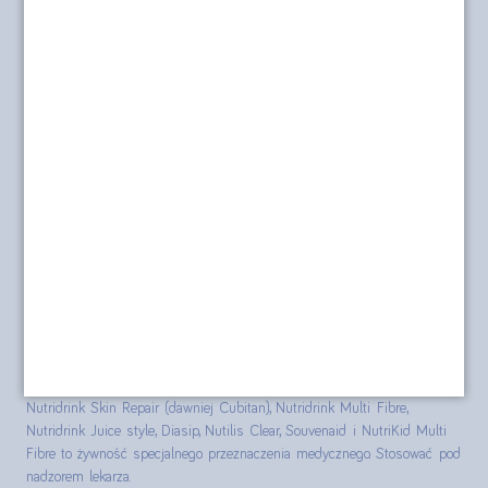
r.
Nasza misja
Dostawa i płatność
O sklepie
Polityka prywatności
Formularz kontaktowy
Polityka cookies
posilkiwchorobie.pl
Produkty Nutridrink, Nutridrink Protein, Nutridrink Protein Omega 3,
Nutridrink Skin Repair (dawniej Cubitan), Nutridrink Multi Fibre,
Nutridrink Juice style, Diasip, Nutilis Clear, Souvenaid i NutriKid Multi
Fibre to żywność specjalnego przeznaczenia medycznego. Stosować pod
nadzorem lekarza.