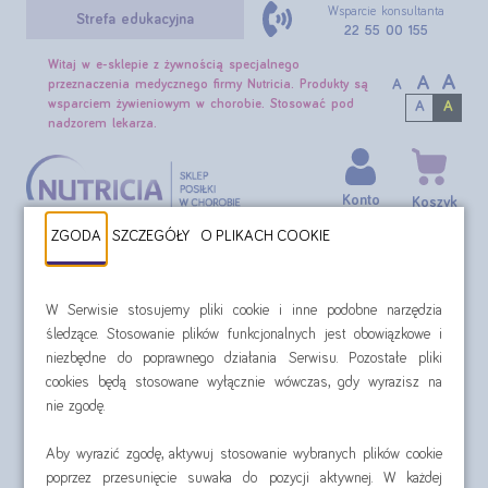
Wsparcie konsultanta
Strefa edukacyjna
22 55 00 155
Witaj w e-sklepie z żywnością specjalnego
A
A
A
przeznaczenia medycznego firmy Nutricia. Produkty są
wsparciem żywieniowym w chorobie. Stosować pod
A
A
nadzorem lekarza.
Konto
Koszyk
0,00 zł
ZGODA
SZCZEGÓŁY
O PLIKACH COOKIE
SZUKAJ
W Serwisie stosujemy pliki cookie i inne podobne narzędzia
Zamówienie (drugi krok) pod przyciskami
śledzące. Stosowanie plików funkcjonalnych jest obowiązkowe i
niezbędne do poprawnego działania Serwisu. Pozostałe pliki
Zamówienie (drugi krok) pod
cookies będą stosowane wyłącznie wówczas, gdy wyrazisz na
przyciskami
nie zgodę.
Aby wyrazić zgodę, aktywuj stosowanie wybranych plików cookie
Zobacz, jakie korzyści mają ZAREJESTROWANI klienci
Zamówienia
poprzez przesunięcie suwaka do pozycji aktywnej. W każdej