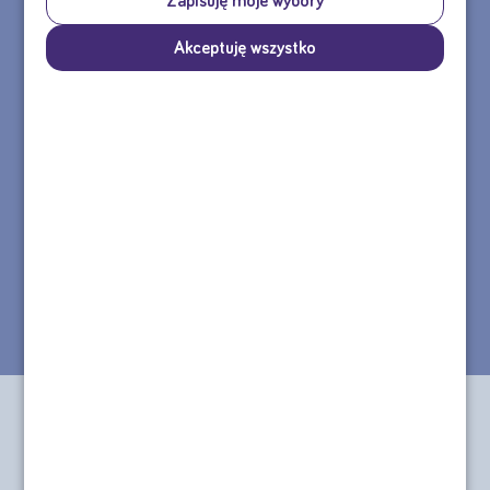
Zapisuję moje wybory
Akceptuję wszystko
Agata
Olga
Skontaktuj się z nami
tel.: 22 55 00 155
Formularz kontaktowy >>
e-mail: sklep@nutricia.pl
Nasza infolinia jest czynna od poniedziałku do piątku w godzinach
8:30 - 16:30.
Informacje
O nas
Regulamin od 12.08.2025
Aktualności