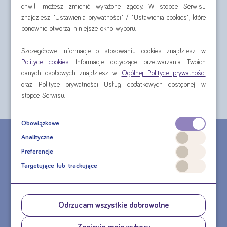
Będąc zarejestrowanym klientem naszego sklepu masz
chwili możesz zmienić wyrażone zgody. W stopce Serwisu
dostęp do historii i statusów swoich zamówień.
znajdziesz "Ustawienia prywatności" / "Ustawienia cookies", które
Szybkość i wygoda
ponownie otworzą niniejsze okno wyboru.
To również szybsze i łatwiejsze zakupy: nie musisz
każdorazowo wprowadzać swoich danych
Szczegółowe informacje o stosowaniu cookies znajdziesz w
teleadresowych.
Polityce cookies
. Informacje dotyczące przetwarzania Twoich
Ponawianie zamówień
Dodatkowo możesz skorzystać z opcji „Ponów
danych osobowych znajdziesz w
Ogólnej Polityce prywatności
zamówienie”, dzięki której jednym kliknięciem dodasz
oraz Polityce prywatności Usług dodatkowych dostępnej w
do koszyka wszystkie produkty.
stopce Serwisu.
Obowiązkowe
CHCESZ ZŁOŻYĆ ZAMÓWIENIE TELEFONICZNE?
Analityczne
Preferencje
MASZ PYTANIE DOTYCZĄCE PRODUKTU?
Targetujące lub trackujące
Odrzucam wszystkie dobrowolne