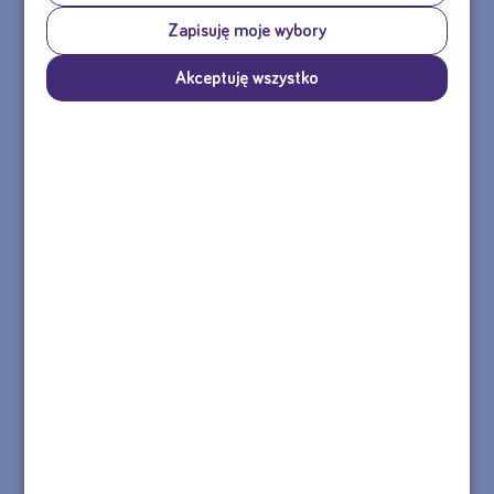
Zapisuję moje wybory
MASZ PYTANIE DOTYCZĄCE PRODUKTU?
Akceptuję wszystko
Agata
Olga
Skontaktuj się z nami
tel.: 22 55 00 155
Formularz kontaktowy >>
e-mail: sklep@nutricia.pl