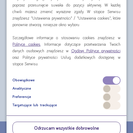
poprzez przesunięcie suwaka do pozycji aktywnej. W każdej
chwili możesz zmienić wyrażone zgody. W stopce Serwisu
znajdziesz "Ustawienia prywatności" / "Ustawienia cookies", które
ponownie otworzą niniejsze okno wyboru.
Szczegółowe informacje o stosowaniu cookies znajdziesz w
Polityce cookies
. Informacje dotyczące przetwarzania Twoich
danych osobowych znajdziesz w
Ogólnej Polityce prywatności
oraz Polityce prywatności Usług dodatkowych dostępnej w
Nutridrink Protein
stopce Serwisu.
Omega 3 4x125 ml
Obowiązkowe
cena za czteropak od:
Analityczne
39,82 zł
Preferencje
sprawdź
Targetujące lub trackujące
Odrzucam wszystkie dobrowolne
CHCESZ ZŁOŻYĆ ZAMÓWIENIE TELEFONICZNE?