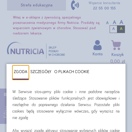
Wsparcie konsultanta
Strefa edukacyjna
22 55 00 155
Witaj w e-sklepie z żywnością specjalnego
A
A
A
przeznaczenia medycznego firmy Nutricia. Produkty są
wsparciem żywieniowym w chorobie. Stosować pod
A
A
nadzorem lekarza.
Konto
Koszyk
0,00 zł
ZGODA
SZCZEGÓŁY
O PLIKACH COOKIE
SZUKAJ
Smaki: truskawka-malina
W Serwisie stosujemy pliki cookie i inne podobne narzędzia
śledzące. Stosowanie plików funkcjonalnych jest obowiązkowe i
Filtr:
Smaki: truskawka-malina
niezbędne do poprawnego działania Serwisu. Pozostałe pliki
Filtry
cookies będą stosowane wyłącznie wówczas, gdy wyrazisz na
Produkty żywieniowe Nutricia o
nie zgodę.
smaku truskawkowo-malinowym
Aby wyrazić zgodę, aktywuj stosowanie wybranych plików cookie