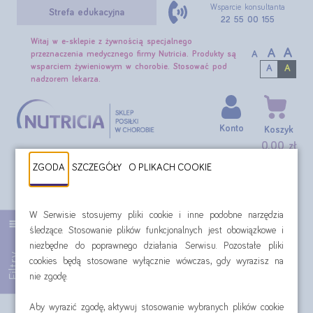
Wsparcie konsultanta
Strefa edukacyjna
22 55 00 155
Witaj w e-sklepie z żywnością specjalnego
A
A
A
przeznaczenia medycznego firmy Nutricia. Produkty są
wsparciem żywieniowym w chorobie. Stosować pod
A
A
nadzorem lekarza.
Konto
Koszyk
0,00 zł
ZGODA
SZCZEGÓŁY
O PLIKACH COOKIE
SZUKAJ
Produkty: Nutilis
W Serwisie stosujemy pliki cookie i inne podobne narzędzia
śledzące. Stosowanie plików funkcjonalnych jest obowiązkowe i
Filtr:
Produkty: Nutilis
niezbędne do poprawnego działania Serwisu. Pozostałe pliki
Filtry
cookies będą stosowane wyłącznie wówczas, gdy wyrazisz na
Produkty Nutilis
nie zgodę.
Aby wyrazić zgodę, aktywuj stosowanie wybranych plików cookie