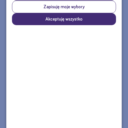
MASZ PYTANIE DOTYCZĄCE PRODUKTU?
Zapisuję moje wybory
Akceptuję wszystko
Agata
Olga
Skontaktuj się z nami
tel.: 22 55 00 155
Formularz kontaktowy >>
e-mail: sklep@nutricia.pl
Nasza infolinia jest czynna od poniedziałku do piątku w godzinach
8:30 - 16:30.