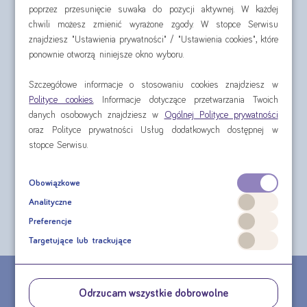
poprzez przesunięcie suwaka do pozycji aktywnej. W każdej
chwili możesz zmienić wyrażone zgody. W stopce Serwisu
znajdziesz "Ustawienia prywatności" / "Ustawienia cookies", które
ponownie otworzą niniejsze okno wyboru.
Szczegółowe informacje o stosowaniu cookies znajdziesz w
Polityce cookies
. Informacje dotyczące przetwarzania Twoich
danych osobowych znajdziesz w
Ogólnej Polityce prywatności
Nutilis Clear 175 g
oraz Polityce prywatności Usług dodatkowych dostępnej w
stopce Serwisu.
cena za puszkę od:
Obowiązkowe
74,81 zł
Analityczne
sprawdź
Preferencje
Targetujące lub trackujące
CHCESZ ZŁOŻYĆ ZAMÓWIENIE TELEFONICZNE?
Odrzucam wszystkie dobrowolne