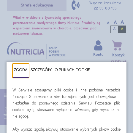
Wsparcie konsultanta
Strefa edukacyjna
22 55 00 155
Witaj w e-sklepie z żywnością specjalnego
A
A
A
przeznaczenia medycznego firmy Nutricia. Produkty są
wsparciem żywieniowym w chorobie. Stosować pod
A
A
nadzorem lekarza.
Konto
Koszyk
0,00 zł
ZGODA
SZCZEGÓŁY
O PLIKACH COOKIE
SZUKAJ
Czynniki towarzyszące: rany pooperacyjne
W Serwisie stosujemy pliki cookie i inne podobne narzędzia
śledzące. Stosowanie plików funkcjonalnych jest obowiązkowe i
niezbędne do poprawnego działania Serwisu. Pozostałe pliki
Filtr:
Czynniki towarzyszące: rany pooperacyjne
Filtry
cookies będą stosowane wyłącznie wówczas, gdy wyrazisz na
nie zgodę.
Aby wyrazić zgodę, aktywuj stosowanie wybranych plików cookie