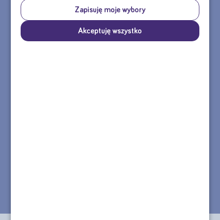
Zapisuję moje wybory
Akceptuję wszystko
Agata
Olga
Skontaktuj się z nami
tel.: 22 55 00 155
Formularz kontaktowy >>
e-mail: sklep@nutricia.pl
Nasza infolinia jest czynna od poniedziałku do piątku w godzinach
8:30 - 16:30.