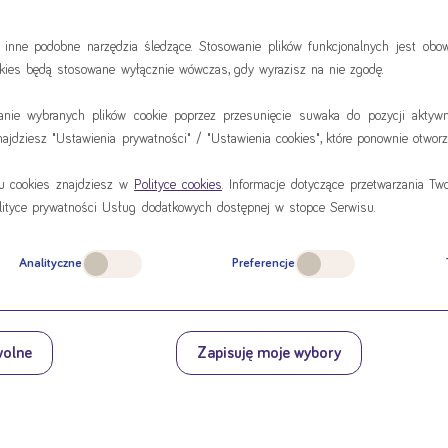
i inne podobne narzędzia śledzące. Stosowanie plików funkcjonalnych jest ob
ookies będą stosowane wyłącznie wówczas, gdy wyrazisz na nie zgodę.
anie wybranych plików cookie poprzez przesunięcie suwaka do pozycji aktywn
jdziesz "Ustawienia prywatności" / "Ustawienia cookies", które ponownie otworz
ulti Fibre
iu cookies znajdziesz w
Polityce cookies
. Informacje dotyczące przetwarzania T
 ml
Souvenaid 4x125 ml
lityce prywatności Usług dodatkowych dostępnej w stopce Serwisu.
ropak od:
cena za czteropak od:
 zł
41,20 zł
Analityczne
Preferencje
dź
sprawdź
wolne
Zapisuję moje wybory