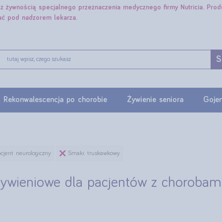
e z żywnością specjalnego przeznaczenia medycznego firmy Nutricia. Pro
ać pod nadzorem lekarza.
S
Rekonwalescencja po chorobie
Żywienie seniora
Gojen
acjent neurologiczny
Smaki: truskawkowy
żywieniowe dla pacjentów z chorobam