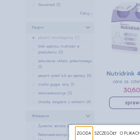
Souvenaid (1)
Filtruj ›
Pacjent
pacjent neurologiczny (7)
brak apetytu, trudności w
przełykaniu (3)
zaburzenia układu pokarmowego
(1)
Nutridrink 
pacjent przed lub po operacji (4)
cena za czte
trudno gojące rany (1)
30,60
rekonwalescencja (3)
choroby związane z wiekiem (4)
spraw
Wskazania
Żywienie seniora (4)
ZGODA
SZCZEGÓŁY
O PLIKAC
Rekonwalescencja po chorobie