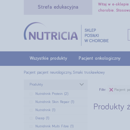
Witaj w e-sklepi
Strefa edukacyjna
chorobie. Stosow
Wszystkie produkty
Pacjent onkologiczny
Pacjent: pacjent neurologiczny, Smaki: truskawkowy
Produkty
Filtr:
Pacjent: p
Nutridrink Protein (2)
Nutridrink Skin Repair (1)
Produkty 
Nutridrink (1)
Diasip (1)
Nutridrink Multi Fibre (1)