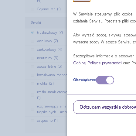
(4)
Gojenie ran (1)
W Serwisie stosujemy pliki cookie 
działania Serwisu. Pozostałe pliki c
Smaki
truskawkowy (7)
Aby wyrazić zgodę, aktywuj stosow
waniliowy (7)
wyrażone zgody. W stopce Serwisu zna
czekoladowy (4)
Nutridrink M
Szczegółowe informacje o stosowan
4x125
neutralny (3)
Ogólnej Polityce prywatności
oraz Po
cena za czte
owoce leśne (3)
37,32
brzoskwinia-mango (2)
Obowiązkowe
mokka (2)
spraw
rześki smak czerwonych owoców
(1)
rozgrzewający smak owoców
Odrzucam wszystkie dobro
tropikalnych i imbiru (1)
cappucino (1)
Filtruj ›