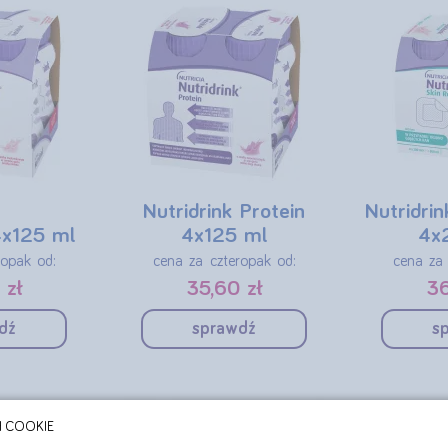
Nutridrink Protein
Nutridrin
4x125 ml
4x125 ml
4x
ropak od:
cena za czteropak od:
cena za 
 zł
35,60 zł
36
dź
sprawdź
s
H COOKIE