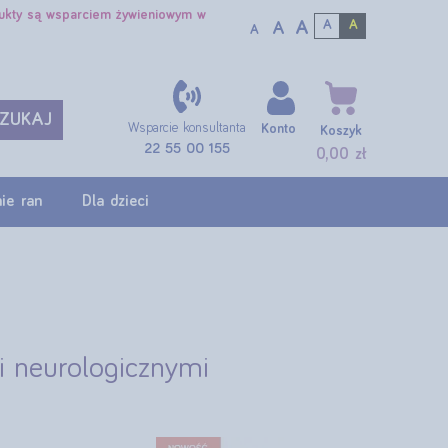
dukty są wsparciem żywieniowym w
A
A
A
A
A
ZUKAJ
Wsparcie konsultanta
Konto
Koszyk
22 55 00 155
0,00 zł
ie ran
Dla dzieci
i neurologicznymi