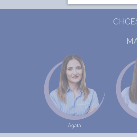
CHCE
MA
Agata